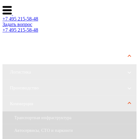
+7 495 215-58-48
Задать вопрос
+7 495 215-58-48
Каталог ворот
Решения по отраслям
Логистика
Производство
Коммерция
Транспортная инфраструктура
Автосервисы, СТО и паркинги