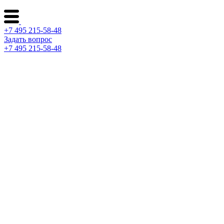
+7 495 215-58-48
Задать вопрос
+7 495 215-58-48
Каталог ворот
Решения по отраслям
Сервис и поддержка
О компании
Контакты
Архитекторам