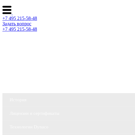
+7 495 215-58-48
Задать вопрос
+7 495 215-58-48
Каталог ворот
Решения по отраслям
Сервис и поддержка
О компании
История
Лицензии и сертификаты
Технологии Dynaco