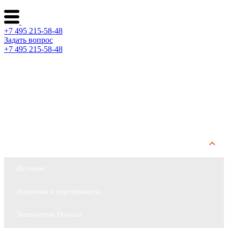
+7 495 215-58-48
Задать вопрос
+7 495 215-58-48
Каталог ворот
Решения по отраслям
Сервис и поддержка
О компании
История
Лицензии и сертификаты
Технологии Dynaco