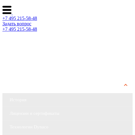
+7 495 215-58-48
Задать вопрос
+7 495 215-58-48
Каталог ворот
Решения по отраслям
Сервис и поддержка
О компании
История
Лицензии и сертификаты
Технологии Dynaco