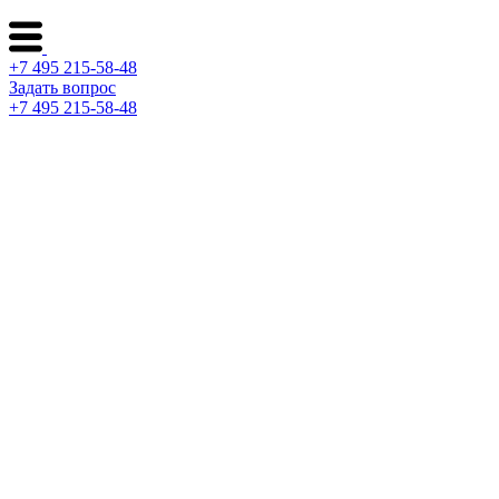
+7 495 215-58-48
Задать вопрос
+7 495 215-58-48
Каталог ворот
Решения по отраслям
Сервис и поддержка
О компании
Контакты
Архитекторам