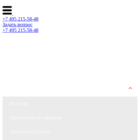
+7 495 215-58-48
Задать вопрос
+7 495 215-58-48
Каталог ворот
Решения по отраслям
Сервис и поддержка
О компании
История
Лицензии и сертификаты
Технологии Dynaco