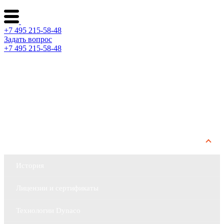
+7 495 215-58-48
Задать вопрос
+7 495 215-58-48
Каталог ворот
Решения по отраслям
Сервис и поддержка
О компании
История
Лицензии и сертификаты
Технологии Dynaco